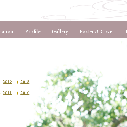
mation
Profile
Gallery
Poster & Cover
2019
2018
2011
2010