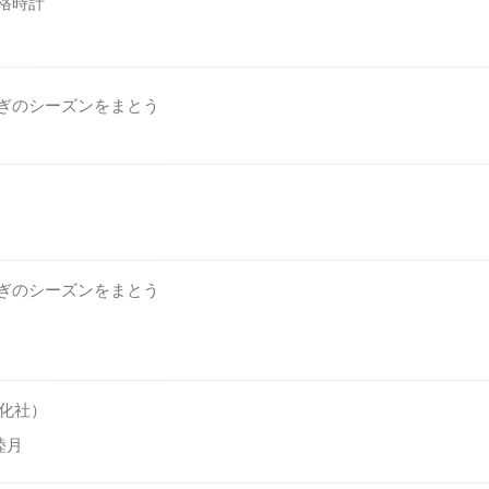
本格時計
やぎのシーズンをまとう
やぎのシーズンをまとう
文化社）
睦月