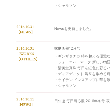
・シャルマン
2016.10.31
Newsを更新しました。
NEWS
2016.10.31
家庭画報12月号
WORKS
・ギンザタナカ 時を超える優雅
OTHERS
・フォーエバーマーク 新しい物
・清美堂真珠 毎日を虹色に彩る
・ディアディクト 喝采を集める
・ケイテン ドレスアップに華を
・シャルマン
2016.10.11
日生協 毎日着る服 2016年冬号 
NEWS