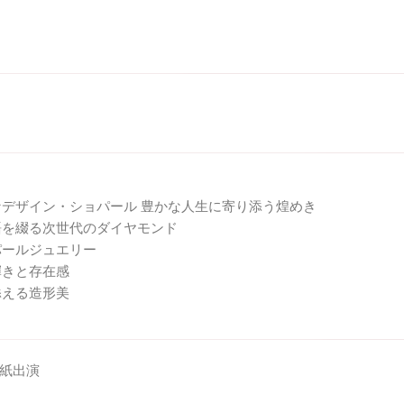
なデザイン・ショパール 豊かな人生に寄り添う煌めき
語を綴る次世代のダイヤモンド
パールジュエリー
輝きと存在感
添える造形美
表紙出演