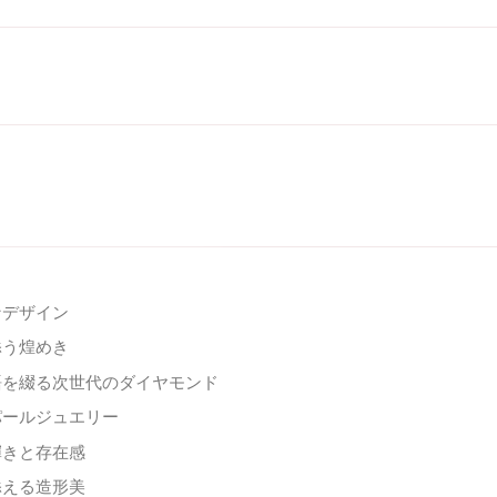
なデザイン
添う煌めき
語を綴る次世代のダイヤモンド
パールジュエリー
輝きと存在感
添える造形美