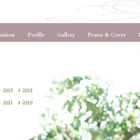
mation
Profile
Gallery
Poster & Cover
2019
2018
2011
2010