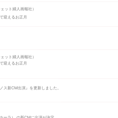
シェット婦人画報社）
で迎えるお正月
シェット婦人画報社）
で迎えるお正月
ノス新CM出演』を更新しました。
ara(カーラ） の新CMに出演が決定。