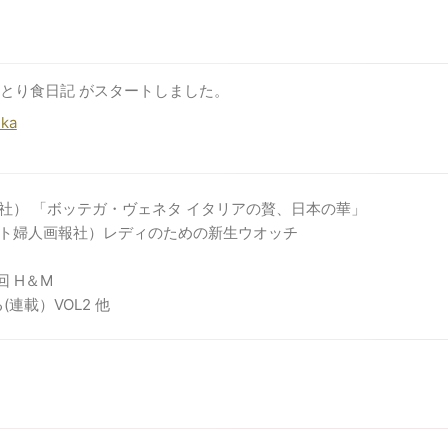
おっとり食日記 がスタートしました。
uka
社） 「ボッテガ・ヴェネタ イタリアの贅、日本の華」
ト婦人画報社）レディのための新生ウオッチ
回 H＆M
連載）VOL2 他