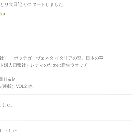
おっとり食日記 がスタートしました。
uka
社） 「ボッテガ・ヴェネタ イタリアの贅、日本の華」
ト婦人画報社）レディのための新生ウオッチ
回 H＆M
連載）VOL2 他
ました。
しました。