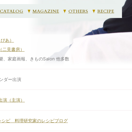
 CATALOG
MAGAZINE
OTHERS
RECIPE
』（ぴあ）
e』（二見書房）
樂、家庭画報、きものSalon 他多数
レンダー出演
ー出演（主演）
IZレシピ 料理研究家のレシピブログ