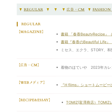
REGULAR
広告・CM
FASHION
REGULAR
MAGAZINE
書籍 「春香BeautyRecipe
書籍『春香のBeautiful Lif
ミセス、エクラ、STORY、和
広告・CM
着物のほていや 2023年カ
WEBメディア
『H films』ショートムービ
RECIPE&ESSAY
TOMIZ(富澤商店）TOM