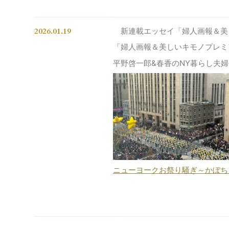
2026.01.19
新連載エッセイ「婦人画報＆美
「婦人画報＆美しいキモノプレミ
平野啓一郎&春香のNY暮らし夫婦エ
ニューヨークお祭り騒ぎ～かぼちゃに七