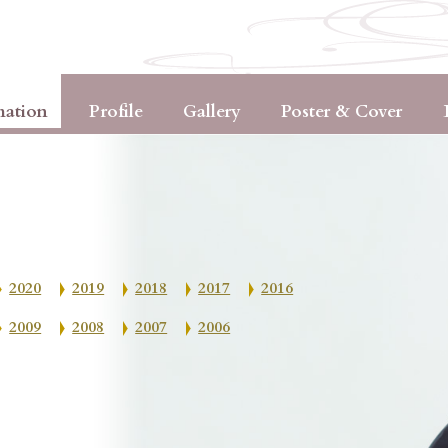
mation
Profile
Gallery
Poster & Cover
2020
2019
2018
2017
2016
2009
2008
2007
2006